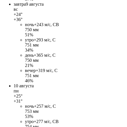
завтра
9 августа
вс
+24°
+36°
ночь
+24
3 м/c, СВ
750 мм
51%
утро
+29
3 м/c, С
751 мм
34%
день
+36
5 м/c, С
750 мм
21%
вечер
+31
9 м/c, С
751 мм
46%
10 августа
пн
+25°
+31°
ночь
+25
7 м/c, С
753 мм
53%
утро
+27
7 м/c, СВ
754 мм