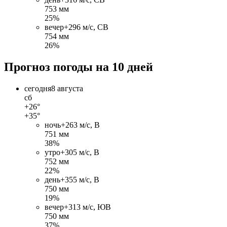
753 мм
25%
вечер
+29
6 м/c, СВ
754 мм
26%
Прогноз погоды на 10 дней
сегодня
8 августа
сб
+26°
+35°
ночь
+26
3 м/c, В
751 мм
38%
утро
+30
5 м/c, В
752 мм
22%
день
+35
5 м/c, В
750 мм
19%
вечер
+31
3 м/c, ЮВ
750 мм
37%