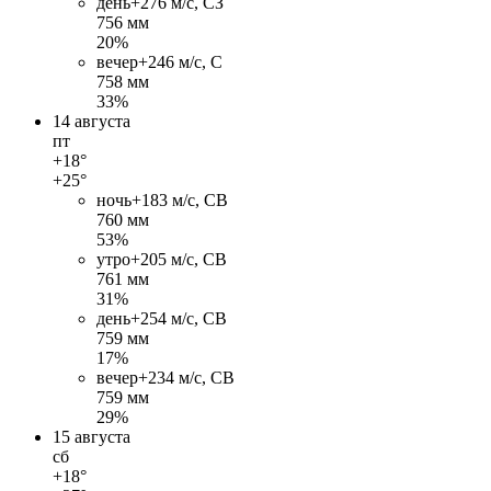
день
+27
6 м/c, СЗ
756 мм
20%
вечер
+24
6 м/c, С
758 мм
33%
14 августа
пт
+18°
+25°
ночь
+18
3 м/c, СВ
760 мм
53%
утро
+20
5 м/c, СВ
761 мм
31%
день
+25
4 м/c, СВ
759 мм
17%
вечер
+23
4 м/c, СВ
759 мм
29%
15 августа
сб
+18°