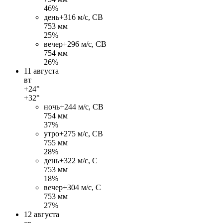
46%
день
+31
6 м/c, СВ
753 мм
25%
вечер
+29
6 м/c, СВ
754 мм
26%
11 августа
вт
+24°
+32°
ночь
+24
4 м/c, СВ
754 мм
37%
утро
+27
5 м/c, СВ
755 мм
28%
день
+32
2 м/c, С
753 мм
18%
вечер
+30
4 м/c, С
753 мм
27%
12 августа