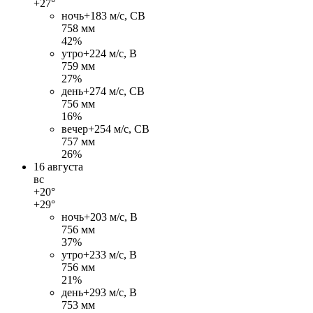
+27°
ночь
+18
3 м/c, СВ
758 мм
42%
утро
+22
4 м/c, В
759 мм
27%
день
+27
4 м/c, СВ
756 мм
16%
вечер
+25
4 м/c, СВ
757 мм
26%
16 августа
вс
+20°
+29°
ночь
+20
3 м/c, В
756 мм
37%
утро
+23
3 м/c, В
756 мм
21%
день
+29
3 м/c, В
753 мм