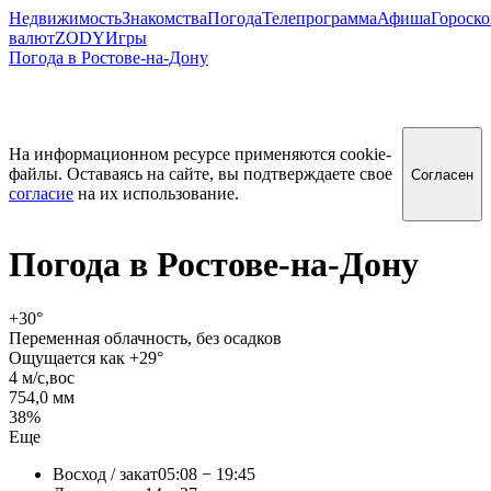
Недвижимость
Знакомства
Погода
Телепрограмма
Афиша
Гороск
валют
ZODY
Игры
Погода в Ростове-на-Дону
На информационном ресурсе применяются cookie-
файлы. Оставаясь на сайте, вы подтверждаете свое
Согласен
согласие
на их использование.
Погода в
Ростове-на-Дону
+30
°
Переменная облачность, без осадков
Ощущается как +29°
4 м/c,вос
754,0 мм
38%
Еще
Восход / закат
05:08 − 19:45