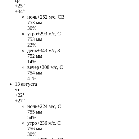
ср
+25°
+34°
ночь
+25
2 м/c, СВ
753 мм
30%
утро
+29
3 м/c, С
753 мм
22%
день
+34
3 м/c, З
752 мм
14%
вечер
+30
8 м/c, С
754 мм
41%
13 августа
чт
+22°
+27°
ночь
+22
4 м/c, С
755 мм
54%
утро
+23
6 м/c, С
756 мм
30%