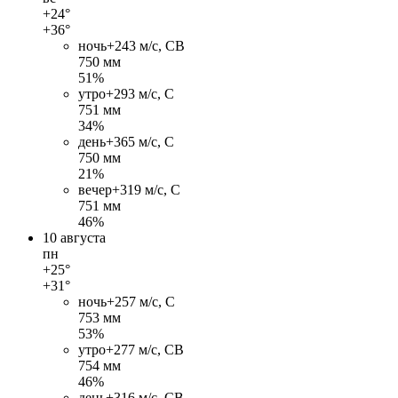
+24°
+36°
ночь
+24
3 м/c, СВ
750 мм
51%
утро
+29
3 м/c, С
751 мм
34%
день
+36
5 м/c, С
750 мм
21%
вечер
+31
9 м/c, С
751 мм
46%
10 августа
пн
+25°
+31°
ночь
+25
7 м/c, С
753 мм
53%
утро
+27
7 м/c, СВ
754 мм
46%
день
+31
6 м/c, СВ