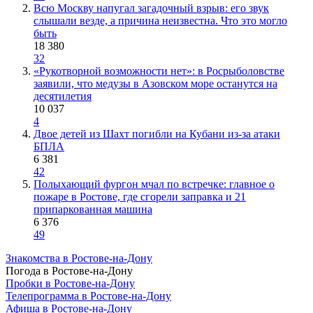
Всю Москву напугал загадочный взрыв: его звук
слышали везде, а причина неизвестна. Что это могло
быть
18 380
32
«Рукотворной возможности нет»: в Росрыболовстве
заявили, что медузы в Азовском море останутся на
десятилетия
10 037
4
Двое детей из Шахт погибли на Кубани из-за атаки
БПЛА
6 381
42
Полыхающий фургон мчал по встречке: главное о
пожаре в Ростове, где сгорели заправка и 21
припаркованная машина
6 376
49
Знакомства в Ростове-на-Дону
Погода в Ростове-на-Дону
Пробки в Ростове-на-Дону
Телепрограмма в Ростове-на-Дону
Афиша в Ростове-на-Дону