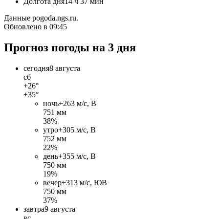
Долгота дня
14 ч 37 мин
Данные pogoda.ngs.ru.
Обновлено в 09:45
Прогноз погоды на 3 дня
сегодня
8 августа
сб
+26°
+35°
ночь
+26
3 м/c, В
751 мм
38%
утро
+30
5 м/c, В
752 мм
22%
день
+35
5 м/c, В
750 мм
19%
вечер
+31
3 м/c, ЮВ
750 мм
37%
завтра
9 августа
вс