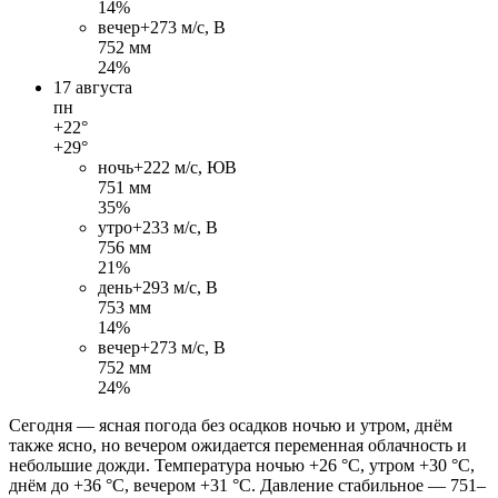
14%
вечер
+27
3 м/c, В
752 мм
24%
17 августа
пн
+22°
+29°
ночь
+22
2 м/c, ЮВ
751 мм
35%
утро
+23
3 м/c, В
756 мм
21%
день
+29
3 м/c, В
753 мм
14%
вечер
+27
3 м/c, В
752 мм
24%
Сегодня — ясная погода без осадков ночью и утром, днём
также ясно, но вечером ожидается переменная облачность и
небольшие дожди. Температура ночью +26 °C, утром +30 °C,
днём до +36 °C, вечером +31 °C. Давление стабильное — 751–