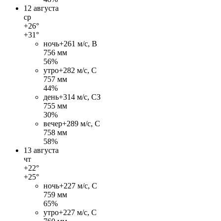
12 августа
ср
+26°
+31°
ночь
+26
1 м/c, В
756 мм
56%
утро
+28
2 м/c, С
757 мм
44%
день
+31
4 м/c, СЗ
755 мм
30%
вечер
+28
9 м/c, С
758 мм
58%
13 августа
чт
+22°
+25°
ночь
+22
7 м/c, С
759 мм
65%
утро
+22
7 м/c, С