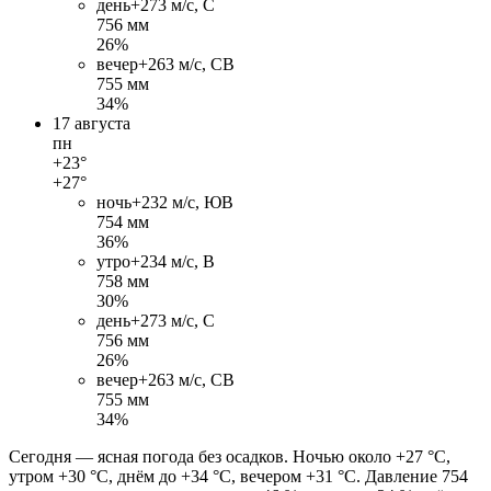
день
+27
3 м/c, С
756 мм
26%
вечер
+26
3 м/c, СВ
755 мм
34%
17 августа
пн
+23°
+27°
ночь
+23
2 м/c, ЮВ
754 мм
36%
утро
+23
4 м/c, В
758 мм
30%
день
+27
3 м/c, С
756 мм
26%
вечер
+26
3 м/c, СВ
755 мм
34%
Сегодня — ясная погода без осадков. Ночью около +27 °C,
утром +30 °C, днём до +34 °C, вечером +31 °C. Давление 754