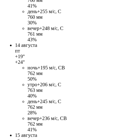
760 мм
41%
день
+25
5 м/c, С
760 мм
30%
вечер
+24
8 м/c, С
761 мм
43%
14 августа
пт
+19°
+24°
ночь
+19
5 м/c, СВ
762 мм
50%
утро
+20
6 м/c, С
763 мм
40%
день
+24
5 м/c, С
762 мм
28%
вечер
+23
6 м/c, СВ
762 мм
41%
15 августа