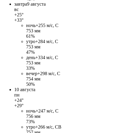
завтра
9 августа
вс
+25°
+33°
ночь
+25
5 м/c, С
753 мм
61%
утро
+28
4 м/c, С
753 мм
47%
день
+33
4 м/c, С
753 мм
33%
вечер
+29
8 м/c, С
754 мм
50%
10 августа
пн
+24°
+29°
ночь
+24
7 м/c, С
756 мм
73%
утро
+26
6 м/c, СВ
757 мм