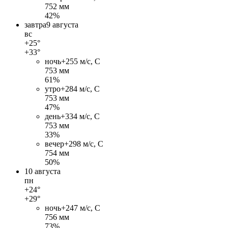
752 мм
42%
завтра
9 августа
вс
+25°
+33°
ночь
+25
5 м/c, С
753 мм
61%
утро
+28
4 м/c, С
753 мм
47%
день
+33
4 м/c, С
753 мм
33%
вечер
+29
8 м/c, С
754 мм
50%
10 августа
пн
+24°
+29°
ночь
+24
7 м/c, С
756 мм
73%