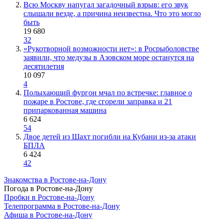
Всю Москву напугал загадочный взрыв: его звук
слышали везде, а причина неизвестна. Что это могло
быть
19 680
32
«Рукотворной возможности нет»: в Росрыболовстве
заявили, что медузы в Азовском море останутся на
десятилетия
10 097
4
Полыхающий фургон мчал по встречке: главное о
пожаре в Ростове, где сгорели заправка и 21
припаркованная машина
6 624
54
Двое детей из Шахт погибли на Кубани из-за атаки
БПЛА
6 424
42
Знакомства в Ростове-на-Дону
Погода в Ростове-на-Дону
Пробки в Ростове-на-Дону
Телепрограмма в Ростове-на-Дону
Афиша в Ростове-на-Дону