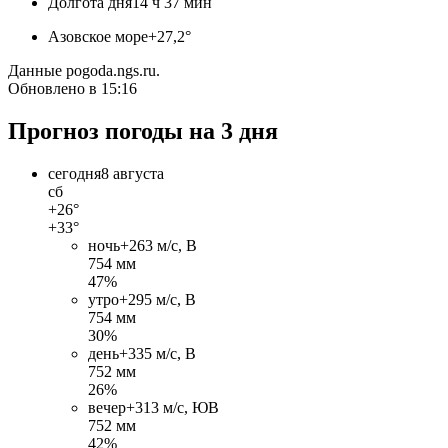
Долгота дня
14 ч 37 мин
Азовское море
+27,2°
Данные pogoda.ngs.ru.
Обновлено в 15:16
Прогноз погоды на 3 дня
сегодня
8 августа
сб
+26°
+33°
ночь
+26
3 м/c, В
754 мм
47%
утро
+29
5 м/c, В
754 мм
30%
день
+33
5 м/c, В
752 мм
26%
вечер
+31
3 м/c, ЮВ
752 мм
42%