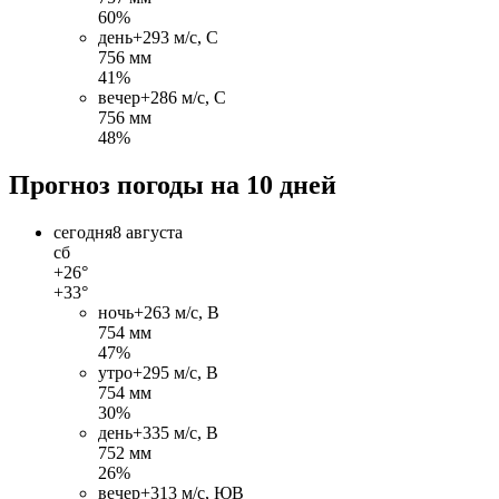
60%
день
+29
3 м/c, С
756 мм
41%
вечер
+28
6 м/c, С
756 мм
48%
Прогноз погоды на 10 дней
сегодня
8 августа
сб
+26°
+33°
ночь
+26
3 м/c, В
754 мм
47%
утро
+29
5 м/c, В
754 мм
30%
день
+33
5 м/c, В
752 мм
26%
вечер
+31
3 м/c, ЮВ