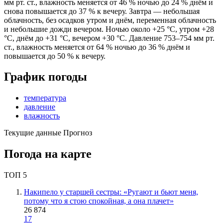
мм рт. ст., влажность меняется от 46 % ночью до 24 % днём и
снова повышается до 37 % к вечеру. Завтра — небольшая
облачность, без осадков утром и днём, переменная облачность
и небольшие дожди вечером. Ночью около +25 °C, утром +28
°C, днём до +31 °C, вечером +30 °C. Давление 753–754 мм рт.
ст., влажность меняется от 64 % ночью до 36 % днём и
повышается до 50 % к вечеру.
График погоды
температура
давление
влажность
Текущие данные
Прогноз
Погода на карте
ТОП 5
Накипело у старшей сестры: «Ругают и бьют меня,
потому что я стою спокойная, а она плачет»
26 874
17