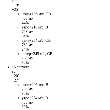
сб
+19°
+25°
ночь
+19
6 м/c, СВ
763 мм
44%
утро
+21
6 м/c, В
763 мм
34%
день
+25
4 м/c, СВ
760 мм
24%
вечер
+24
5 м/c, СВ
760 мм
32%
16 августа
вс
+20°
+27°
ночь
+20
5 м/c, В
759 мм
36%
утро
+23
4 м/c, В
758 мм
30%