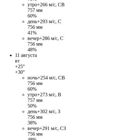
утро
+26
6 м/c, СВ
757 мм
60%
день
+29
3 м/c, С
756 мм
41%
вечер
+28
6 м/c, С
756 мм
48%
11 августа
вт
+25°
+30°
ночь
+25
4 м/c, СВ
756 мм
60%
утро
+27
3 м/c, В
757 мм
50%
день
+30
2 м/c, З
756 мм
38%
вечер
+29
1 м/c, СЗ
756 мм
48%