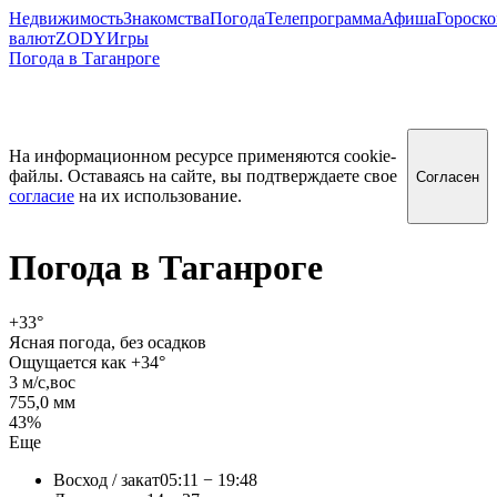
Недвижимость
Знакомства
Погода
Телепрограмма
Афиша
Гороск
валют
ZODY
Игры
Погода в Таганроге
На информационном ресурсе применяются cookie-
файлы. Оставаясь на сайте, вы подтверждаете свое
Согласен
согласие
на их использование.
Погода в
Таганроге
+33
°
Ясная погода, без осадков
Ощущается как +34°
3 м/c,вос
755,0 мм
43%
Еще
Восход / закат
05:11 − 19:48